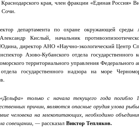
 Краснодарского края, член фракции «Единая Россия» В
 Сочи.
ектор департамента по охране окружающей среды А
 Александр Кислый, начальник противоэпизоотичес
 Юдина
,
директор АНО «Научно-экологический Центр Сп
нспектор Азово-Кубанского отдела государственного 
оморского территориального управления Федерального а
 отдела государственного надзора на море Черномор
в.
Дельфа» только с начала текущего года погибло 
ственных причин, являются опасные орудия улова рыбы
вие человека на млекопитающих, необходим
о
объединит
 на совещании, —
рассказал
Виктор Тепляков
.